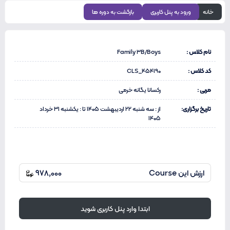
خانه
ورود به پنل کاربری
بازگشت به دوره ها
نام کلاس :
Family 3B/Boys
کد کلاس :
CLS_454190
مربی :
رکسانا یگانه خرمی
تاریخ برگزاری:
از : سه شنبه 22 اردیبهشت 1405 تا : یکشنبه 31 خرداد
1405
ارزش این Course
978,000
ابتدا وارد پنل کاربری شوید