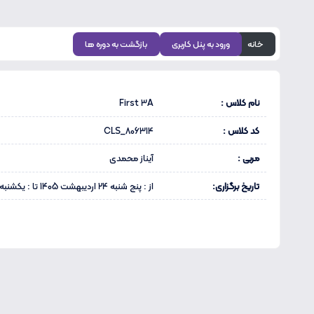
خانه
ورود به پنل کاربری
بازگشت به دوره ها
نام کلاس :
First 3A
کد کلاس :
CLS_806314
مربی :
آیناز محمدی
تاریخ برگزاری:
از : پنج شنبه 24 اردیبهشت 1405 تا : یکشنبه 31 خرداد 1405