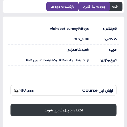
خانه
ورود به پنل کاربری
بازگشت به دوره ها
نام کلاس :
Alphabet Journey 2/Boys
کد کلاس :
CLS_421111
مربی :
ناهید شاهمرادی
تاریخ برگزاری:
از : شنبه 11 مرداد 1404 تا : یکشنبه 30 شهریور 1404
ارزش این Course
968,000
ابتدا وارد پنل کاربری شوید